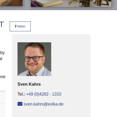
T
teilen
dby
al
ene
Sven
Kahrs
Tel.:
+49 (0)4282 - 1310
sven.kahrs@evlka.de