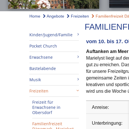
Home
Angebote
Freizeiten
Familienfreizeit D
FAMILIENF
Kinder/Jugend/Familie
vom 10. bis 17. O
Pocket Church
Auftanken am Mee
Erwachsene
Marielyst liegt auf d
gut zu erreichen. Das
Bastelabende
für unsere Freizeitgru
gemeinsame Zeiten i
Musik
kreativen und sportl
Freizeiten
wird uns die Woche 
Freizeit für
Erwachsene in
Anreise:
Obersdorf
Unterbringung:
Familienfreizeit
Dänemark - Marielyst